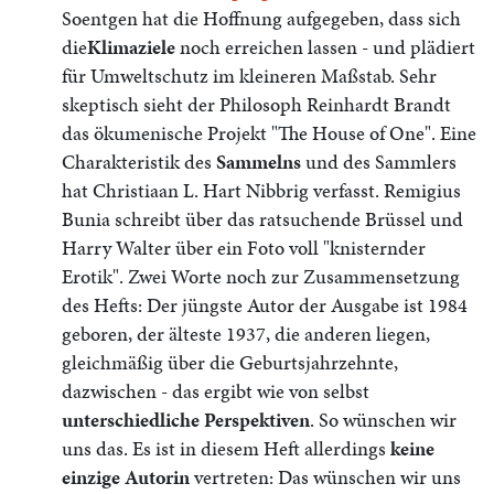
Soentgen hat die Hoffnung aufgegeben, dass sich
die
Klimaziele
noch erreichen lassen - und plädiert
für Umweltschutz
im
kleineren Maßstab. Sehr
skeptisch sieht der Philosoph Reinhardt Brandt
das ökumenische Projekt "The House of One". Eine
Charakteristik des
Sammelns
und des Sammlers
hat Christiaan L. Hart Nibbrig verfasst. Remigius
Bunia schreibt über das ratsuchende Brüssel und
Harry Walter über ein Foto voll "knisternder
Erotik".
Zwei Worte noch zur Zusammensetzung
des Hefts: Der jüngste Autor der Ausgabe ist 1984
geboren, der älteste 1937, die anderen liegen,
gleichmäßig über die Geburtsjahrzehnte,
dazwischen - das ergibt wie von selbst
unterschiedliche Perspektiven
. So wünschen wir
uns das. Es ist in diesem Heft allerdings
keine
einzige Autorin
vertreten: Das wünschen wir uns