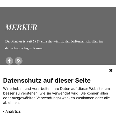
Der Merkur ist seit 1947 eine der wichtigsten Kulturzeitschriften im
deutschsprachigen Raum.
DER MERKUR
ABONNEMENT
SERVICE
Datenschutz auf dieser Seite
Was ist der Merkur?
Alle Abos im Überblick
Impressum
Herausgeber /
Print-Abo
Datenschutz
Wir erheben und verarbeiten Ihre Daten auf dieser Website, um
besser zu verstehen, wie sie verwendet wird. Sie können allen
Redaktion
Digital-Abo
Mediadaten
oder ausgewählten Verwendungszwecken zustimmen oder alle
ablehnen.
Verlag
Probe-Abo
Kontakt
Analytics
Studierenden-Abo