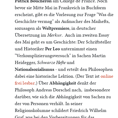
Patrick Boucheron
am Collège de France. Noch
bevor sie Mitte
Mai
in Frankreich in Buchform
erscheint, gibt es die Vorlesung zur Frage "Was die
Geschichte vermag" als Aufmacher des Maihefts,
sozusagen als
Weltpremiere
, in deutscher
Übersetzung
im
Merkur
.
Auch
im
zweiten Essay
des
Mai
geht es um Geschichte: Der Schriftsteller
und Historiker
Per Leo
unternimmt einen
"Verkomplizierungsversuch" in Sachen Martin
Heidegger,
Schwarze Hefte
und
Nationalsozialismus
- und erteilt den Philosophen
dabei eine historische Lektion. (Der Text ist
online
frei lesbar
.) Über
Abhängigkeit
denkt der
Philosoph Andreas Dorschel nach, insbesondere
darüber, wie sich die Abhängigkeit von Sachen zu
der von Personen verhält.
In seiner
Religionskolumne schildert Friedrich Wilhelm
Graf, was bei den Vorbereitungen für das