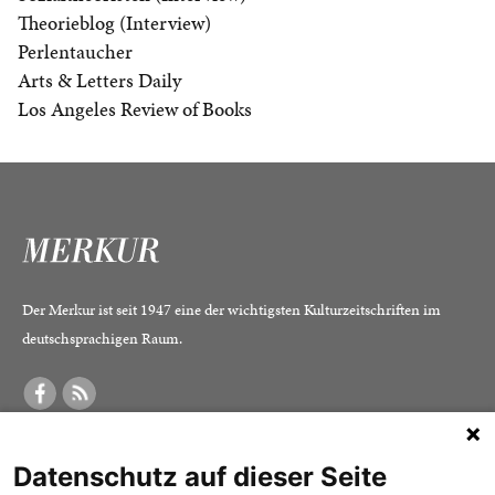
Theorieblog (Interview)
Perlentaucher
Arts & Letters Daily
Los Angeles Review of Books
Der Merkur ist seit 1947 eine der wichtigsten Kulturzeitschriften im
deutschsprachigen Raum.
DER MERKUR
ABONNEMENT
SERVICE
Datenschutz auf dieser Seite
Was ist der Merkur?
Alle Abos im Überblick
Impressum