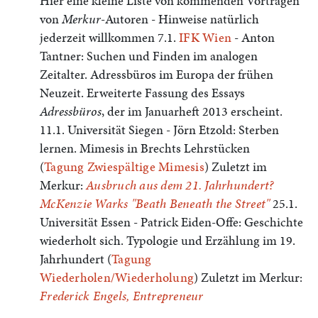
Hier eine kleine Liste von kommenden Vorträgen
von
Merkur
-Autoren - Hinweise natürlich
jederzeit willkommen 7.1.
IFK Wien
- Anton
Tantner: Suchen und Finden im analogen
Zeitalter. Adressbüros im Europa der frühen
Neuzeit. Erweiterte Fassung des Essays
Adressbüros
, der im Januarheft 2013 erscheint.
11.1. Universität Siegen - Jörn Etzold: Sterben
lernen. Mimesis in Brechts Lehrstücken
(
Tagung Zwiespältige Mimesis
) Zuletzt im
Merkur:
Ausbruch aus dem 21. Jahrhundert?
McKenzie Warks "Beath Beneath the Street"
25.1.
Universität Essen - Patrick Eiden-Offe: Geschichte
wiederholt sich. Typologie und Erzählung im 19.
Jahrhundert (
Tagung
Wiederholen/Wiederholung
) Zuletzt im Merkur:
Frederick Engels, Entrepreneur