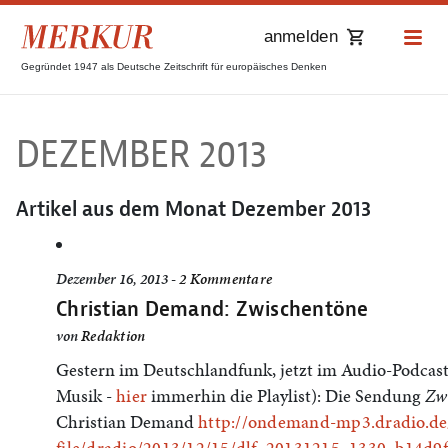
anmelden
Gegründet 1947 als Deutsche Zeitschrift für europäisches Denken
DEZEMBER 2013
Artikel aus dem Monat
Dezember 2013
Dezember 16, 2013 -
2 Kommentare
Christian Demand: Zwischentöne
von
Redaktion
Gestern im Deutschlandfunk, jetzt im Audio-Podcast
Musik -
hier
immerhin die Playlist): Die Sendung
Zw
Christian Demand
http://ondemand-mp3.dradio.de
file/dradio/2013/12/15/
dlf_20131215_1330_b14d9