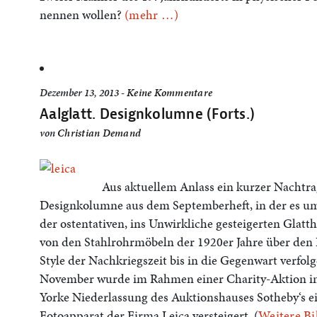
nennen wollen?
(mehr …)
Dezember 13, 2013 -
Keine Kommentare
Aalglatt. Designkolumne (Forts.)
von
Christian Demand
Aus aktuellem Anlass ein kurzer Nachtrag
Designkolumne aus dem Septemberheft, in der es 
der ostentativen, ins Unwirkliche gesteigerten Glatthe
von den Stahlrohrmöbeln der 1920er Jahre über den 
Style der Nachkriegszeit bis in die Gegenwart verfol
November wurde im Rahmen einer Charity-Aktion i
Yorke Niederlassung des Auktionshauses Sotheby‘s ei
Fotoapparat der Firma Leica versteigert. (
Weitere Bi