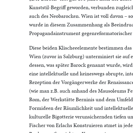
Kunststil-Begriff geworden, verbunden zugleic
auch des Neobarocken. Wien ist voll davon – so
wurde in diesem Zusammenhang als Beeindrucku
Propagandainstrument gegenreformatorischer an
Diese beiden Klischeeelemente bestimmen das ö
Wien (zuvor in Salzburg) unterminiert sie auf 
dessen, was später Barock genannt wurde, wird
eine intellektuelle und keineswegs abrupte, in
Rezeption der Vorgängerwerke der Renaissance
(wie man z.B. auch anhand des Mausoleums Ferd
Rom, der Werkstätte Berninis und dem Umfeld 
Formideen der Räumlichkeit und intellektuell
kulturelle Bigotterie verunsichernden tiefen
Fischer von Erlachs Konstruieren atmet in jede