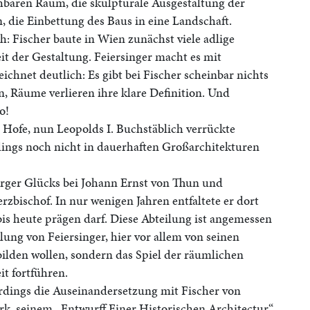
hbaren Raum, die skulpturale Ausgestaltung der
 die Einbettung des Baus in eine Landschaft.
h: Fischer baute in Wien zunächst viele adlige
eit der Gestaltung. Feiersinger macht es mit
chnet deutlich: Es gibt bei Fischer scheinbar nichts
, Räume verlieren ihre klare Definition. Und
o!
Hofe, nun Leopolds I. Buchstäblich verrückte
rdings noch nicht in dauerhaften Großarchitekturen
burger Glücks bei Johann Ernst von Thun und
zbischof. In nur wenigen Jahren entfaltete er dort
 bis heute prägen darf. Diese Abteilung ist angemessen
lung von Feiersinger, hier vor allem von seinen
bilden wollen, sondern das Spiel der räumlichen
t fortführen.
erdings die Auseinandersetzung mit Fischer von
rk, seinem „Entwurff Einer Historischen Architectur“,