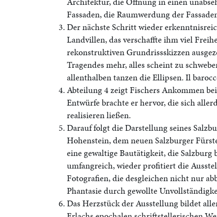
Architektur, die Öffnung in einen unabse
Fassaden, die Raumwerdung der Fassaden,
Der nächste Schritt wieder erkenntnisreic
Landvillen, das verschaffte ihm viel Freih
rekonstruktiven Grundrissskizzen ausgezei
Tragendes mehr, alles scheint zu schweben
allenthalben tanzen die Ellipsen. Il barocc
Abteilung 4 zeigt Fischers Ankommen bei 
Entwürfe brachte er hervor, die sich alle
realisieren ließen.
Darauf folgt die Darstellung seines Salz
Hohenstein, dem neuen Salzburger Fürster
eine gewaltige Bautätigkeit, die Salzburg
umfangreich, wieder profitiert die Ausstel
Fotografien, die desgleichen nicht nur ab
Phantasie durch gewollte Unvollständigkei
Das Herzstück der Ausstellung bildet all
Erlachs epochalen schriftstellerischen We