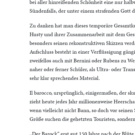
bei aller hinreißenden Schönheit eine nur ha
Sündenfalls, der unter einem strafenden Gott 
Zu danken hat man dieses temporäre Gesamtk
Husty und ihrer Zusammenarbeit mit dem Gesta
besonders seinen rekonstruktiven Skizzen verd
Aufschluss besteht in einer Verflüssigung gängi
zweifellos auch mit Bernini oder Rubens zu Weg
naher oder ferner Schüler, als Ultra- oder Tran
sehr klar sprechendes Material.
Il barocco, ursprünglich, einigermaßen, der sku
zieht heute jedes Jahr millionenweise Heerschar
wenn vielleicht nicht Bann, so doch vor seinen 
Größe suchen die gehetzten Touristen, sonde
„Der Barock“ erst gut 150 Jahre nach der Blüt