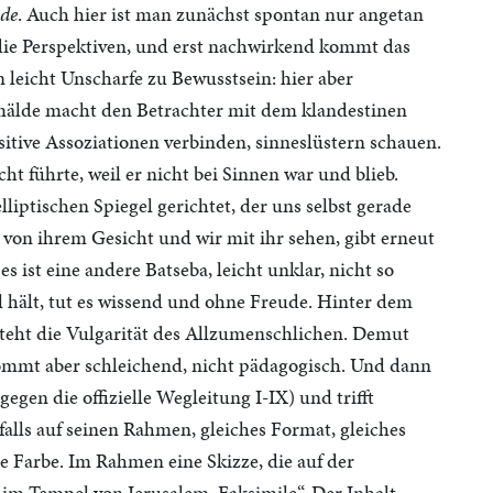
de
. Auch hier ist man zunächst spontan nur angetan
die Perspektiven, und erst nachwirkend kommt das
leicht Unscharfe zu Bewusstsein: hier aber
emälde macht den Betrachter mit dem klandestinen
itive Assoziationen verbinden, sinneslüstern schauen.
t führte, weil er nicht bei Sinnen war und blieb.
lliptischen Spiegel gerichtet, der uns selbst gerade
a von ihrem Gesicht und wir mit ihr sehen, gibt erneut
es ist eine andere Batseba, leicht unklar, nicht so
el hält, tut es wissend und ohne Freude. Hinter dem
eht die Vulgarität des Allzumenschlichen. Demut
kommt aber schleichend, nicht pädagogisch. Und dann
gen die offizielle Wegleitung I-IX) und trifft
falls auf seinen Rahmen, gleiches Format, gleiches
e Farbe. Im Rahmen eine Skizze, die auf der
im Tempel von Jerusalem, Faksimile“. Der Inhalt