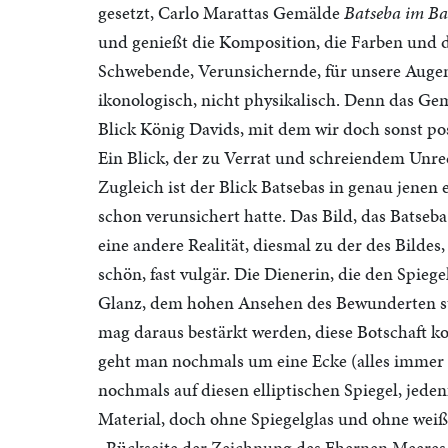
gesetzt, Carlo Marattas Gemälde
Batseba im Ba
und genießt die Komposition, die Farben und 
Schwebende, Verunsichernde, für unsere Augen 
ikonologisch, nicht physikalisch. Denn das G
Blick König Davids, mit dem wir doch sonst pos
Ein Blick, der zu Verrat und schreiendem Unrech
Zugleich ist der Blick Batsebas in genau jenen e
schon verunsichert hatte. Das Bild, das Batseb
eine andere Realität, diesmal zu der des Bildes, 
schön, fast vulgär. Die Dienerin, die den Spieg
Glanz, dem hohen Ansehen des Bewunderten st
mag daraus bestärkt werden, diese Botschaft 
geht man nochmals um eine Ecke (alles immer ge
nochmals auf diesen elliptischen Spiegel, jeden
Material, doch ohne Spiegelglas und ohne weiß
„Rückseite der Zeichnung des Ehernen Meeres 