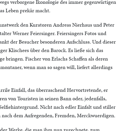
lbwegs verborgene Ikonologie des immer gegenwärtigen
das Leben prekär macht.
unstwerk den Kuratoren Andreas Nierhaus und Peter
lter Werner Feiersinger. Feiersingers Fotos und
ankt der Besucher besonderen Aufschluss. Und dieser
ger Klischees über den Barock. Es ließe sich das
e bringen. Fischer von Erlachs Schaffen als deren
smontaner, wenn man so sagen will, liefert allerdings
rrile Einfall, das überraschend Hervortretende, er
en von Touristen in seinen Bann oder, jedenfalls,
Selfiehintergrund. Nicht nach edler Einfalt und stiller
rn nach dem Aufregenden, Fremden, Merckwuerdigen.
e der Werke, die man ihm nun zurechnete, zum