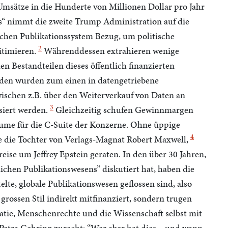
 Umsätze in die Hunderte von Millionen Dollar pro Jahr
rs“ nimmt die zweite Trump Administration auf die
ichen Publikationssystem Bezug, um politische
2
itimieren.
Währenddessen extrahieren wenige
en Bestandteilen dieses öffentlich finanzierten
den wurden zum einen in datengetriebene
ischen z.B. über den Weiterverkauf von Daten an
3
siert werden.
Gleichzeitig schufen Gewinnmargen
äume für die C-Suite der Konzerne. Ohne üppige
4
e die Tochter von Verlags-Magnat Robert Maxwell,
eise um Jeffrey Epstein geraten. In den über 30 Jahren,
ichen Publikationswesens” diskutiert hat, haben die
telte, globale Publikationswesen geflossen sind, also
rossen Stil indirekt mitfinanziert, sondern trugen
atie, Menschenrechte und die Wissenschaft selbst mit
 Petra Gehring zurecht: “Wer aber hat dies – und wann