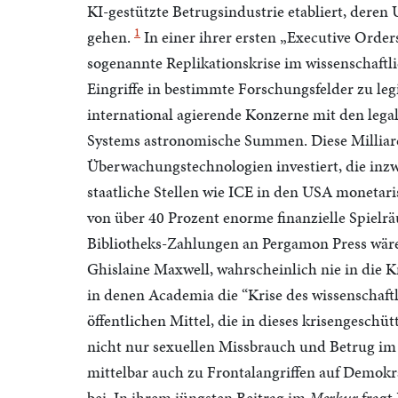
KI-gestützte Betrugsindustrie etabliert, deren
1
gehen.
In einer ihrer ersten „Executive Orde
sogenannte Replikationskrise im wissenschaftl
Eingriffe in bestimmte Forschungsfelder zu leg
international agierende Konzerne mit den legal
Systems astronomische Summen. Diese Milliar
Überwachungstechnologien investiert, die inzw
staatliche Stellen wie ICE in den USA monetari
von über 40 Prozent enorme finanzielle Spielr
Bibliotheks-Zahlungen an Pergamon Press wär
Ghislaine Maxwell, wahrscheinlich nie in die Kr
in denen Academia die “Krise des wissenschaftl
öffentlichen Mittel, die in dieses krisengeschüt
nicht nur sexuellen Missbrauch und Betrug im g
mittelbar auch zu Frontalangriffen auf Demokr
bei. In ihrem jüngsten Beitrag im
Merkur
fragt