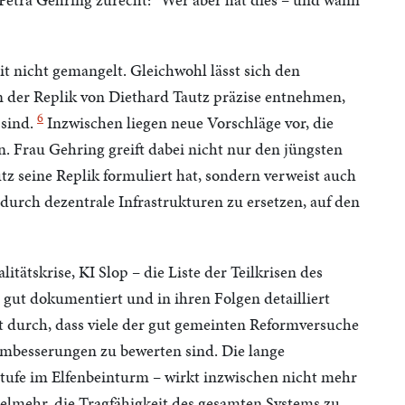
t nicht gemangelt. Gleichwohl lässt sich den
in der Replik von Diethard Tautz präzise entnehmen,
6
 sind.
Inzwischen liegen neue Vorschläge vor, die
. Frau Gehring greift dabei nicht nur den jüngsten
z seine Replik formuliert hat, sondern verweist auch
 durch dezentrale Infrastrukturen zu ersetzen, auf den
itätskrise, KI Slop – die Liste der Teilkrisen des
, gut dokumentiert und in ihren Folgen detailliert
t durch, dass viele der gut gemeinten Reformversuche
mmbesserungen zu bewerten sind. Die lange
 Stufe im Elfenbeinturm – wirkt inzwischen nicht mehr
ielmehr, die Tragfähigkeit des gesamten Systems zu