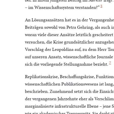
5
– im Wissenschaftssystem verstanden?”
An Lösungsansätzen hat es in der Vergangenhei
Beiträgen sowohl von Petra Gehring, als auch 
woran viele dieser Ansätze letztlich gescheitert
versuchen, die Krise grundsätzlicher anzugehen
Vorschlag der Leopoldina auf, zu dem Herr Taut
auf unseren Ansatz, wissenschaftliche Journale
7
sich die vorliegende Stellungnahme bezieht.
Replikationskrise, Beschaffungskrise, Funktional
wissenschaftlichen Publikationswesens ist lang
beschrieben. Zunehmend setzt sich die Einsich
der vergangenen Jahrzehnte eher als Verschli
marginalisierte infrastrukturelle Ebene – jene
wie ein akademischer Treppenwitz. Sie droht v