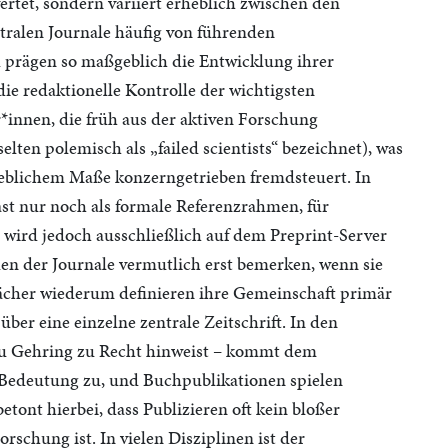
rtet, sondern variiert erheblich zwischen den
tralen Journale häufig von führenden
prägen so maßgeblich die Entwicklung ihrer
die redaktionelle Kontrolle der wichtigsten
or*innen, die früh aus der aktiven Forschung
elten polemisch als „failed scientists“ bezeichnet), was
eblichem Maße konzerngetrieben fremdsteuert. In
fast nur noch als formale Referenzrahmen, für
 wird jedoch ausschließlich auf dem Preprint-Server
en der Journale vermutlich erst bemerken, wenn sie
ächer wiederum definieren ihre Gemeinschaft primär
er eine einzelne zentrale Zeitschrift. In den
rau Gehring zu Recht hinweist – kommt dem
 Bedeutung zu, und Buchpublikationen spielen
etont hierbei, dass Publizieren oft kein bloßer
rschung ist. In vielen Disziplinen ist der