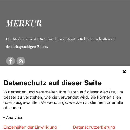
Der Merkur ist seit 1947 eine der wichtigsten Kulturzeitschriften im
deutschsprachigen Raum.
DER MERKUR
ABONNEMENT
SERVICE
Datenschutz auf dieser Seite
Was ist der Merkur?
Alle Abos im Überblick
Impressum
Herausgeber /
Print-Abo
Datenschutz
Wir erheben und verarbeiten Ihre Daten auf dieser Website, um
besser zu verstehen, wie sie verwendet wird. Sie können allen
Redaktion
Digital-Abo
Mediadaten
oder ausgewählten Verwendungszwecken zustimmen oder alle
ablehnen.
Verlag
Probe-Abo
Kontakt
Analytics
Studierenden-Abo
Einzelheiten der Einwilligung
Datenschutzerklärung
Abo kündigen