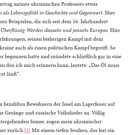
trag meines ukrainischen Professors etwas
n
als Lebensgefühl
in Geschichte und Gegenwart
. Hier
hen Beispielen, die sich seit dem 16. Jahrhundert
m
Überflüssig-Werden diesseits und jenseits Europas.
Hier
erfahrungen, seinen bisherigen Kampf mit dem
raine auch als einen politischen Kampf begreift. So
 er begonnen hatte und mündete schließlich gar in eine
, an den ich mich erinnern kann, lautete: „Das Öl muss
t läuft“.
 bezahlten Bewohnern der Insel am Lagerfeuer auf
 Gesänge und russische Volkslieder an. Völlig
untergehenden Sonne, zogen mein ukrainischer
mer zurück.
[3]
Mit einem tiefen Seufzen, das fast ein