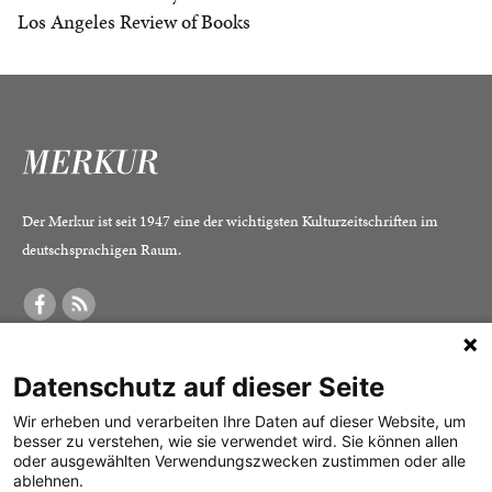
Los Angeles Review of Books
Der Merkur ist seit 1947 eine der wichtigsten Kulturzeitschriften im
deutschsprachigen Raum.
DER MERKUR
ABONNEMENT
SERVICE
Datenschutz auf dieser Seite
Was ist der Merkur?
Alle Abos im Überblick
Impressum
Herausgeber /
Print-Abo
Datenschutz
Wir erheben und verarbeiten Ihre Daten auf dieser Website, um
besser zu verstehen, wie sie verwendet wird. Sie können allen
Redaktion
Digital-Abo
Mediadaten
oder ausgewählten Verwendungszwecken zustimmen oder alle
ablehnen.
Verlag
Probe-Abo
Kontakt