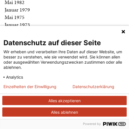
Mai 1982
Januar 1979
Mai 1975
Januar 1973
August 1971
September 1968
Datenschutz auf dieser Seite
September 1963
Wir erheben und verarbeiten Ihre Daten auf dieser Website, um
Mai 1954
besser zu verstehen, wie sie verwendet wird. Sie können allen
Februar 1951
oder ausgewählten Verwendungszwecken zustimmen oder alle
ablehnen.
BLOGROLL
Analytics
Verfassungsblog (Interview)
Einzelheiten der Einwilligung
Datenschutzerklärung
literaturkritik.de (Interview)
Sozialtheoristen (Interview)
Alles akzeptieren
Theorieblog (Interview)
Alles ablehnen
Perlentaucher
Arts & Letters Daily
Powered by