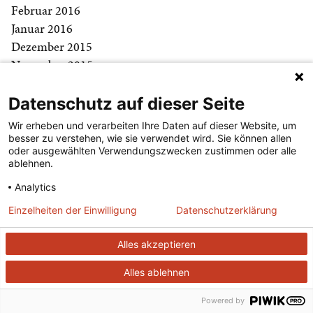
Februar 2016
Januar 2016
Dezember 2015
November 2015
Oktober 2015
September 2015
Datenschutz auf dieser Seite
August 2015
Wir erheben und verarbeiten Ihre Daten auf dieser Website, um
Juli 2015
besser zu verstehen, wie sie verwendet wird. Sie können allen
oder ausgewählten Verwendungszwecken zustimmen oder alle
Juni 2015
ablehnen.
Mai 2015
Analytics
April 2015
März 2015
Einzelheiten der Einwilligung
Datenschutzerklärung
Februar 2015
Januar 2015
Alles akzeptieren
Dezember 2014
Alles ablehnen
November 2014
Oktober 2014
Powered by