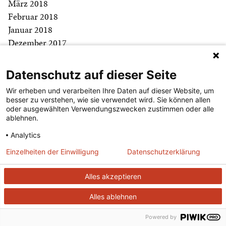
März 2018
Februar 2018
Januar 2018
Dezember 2017
November 2017
Oktober 2017
Datenschutz auf dieser Seite
September 2017
Wir erheben und verarbeiten Ihre Daten auf dieser Website, um
August 2017
besser zu verstehen, wie sie verwendet wird. Sie können allen
Juli 2017
oder ausgewählten Verwendungszwecken zustimmen oder alle
ablehnen.
Juni 2017
Mai 2017
Analytics
April 2017
Einzelheiten der Einwilligung
Datenschutzerklärung
März 2017
Februar 2017
Alles akzeptieren
Januar 2017
Alles ablehnen
Dezember 2016
November 2016
Powered by