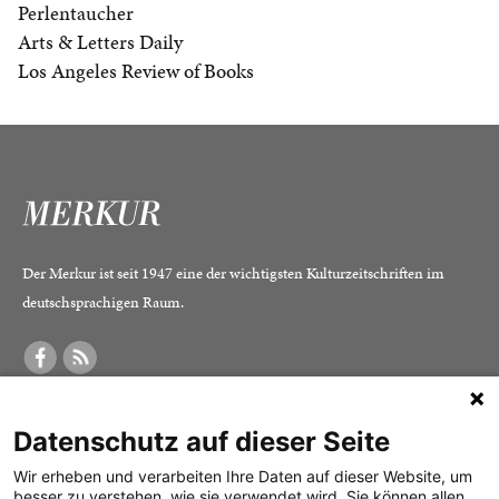
Perlentaucher
Arts & Letters Daily
Los Angeles Review of Books
Der Merkur ist seit 1947 eine der wichtigsten Kulturzeitschriften im
deutschsprachigen Raum.
DER MERKUR
ABONNEMENT
SERVICE
Datenschutz auf dieser Seite
Was ist der Merkur?
Alle Abos im Überblick
Impressum
Herausgeber /
Print-Abo
Datenschutz
Wir erheben und verarbeiten Ihre Daten auf dieser Website, um
besser zu verstehen, wie sie verwendet wird. Sie können allen