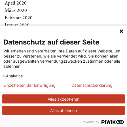
April 2020
März 2020
Februar 2020
Januar 2020
Dezember 2019
November 2019
Datenschutz auf dieser Seite
Oktober 2019
Wir erheben und verarbeiten Ihre Daten auf dieser Website, um
September 2019
besser zu verstehen, wie sie verwendet wird. Sie können allen
August 2019
oder ausgewählten Verwendungszwecken zustimmen oder alle
ablehnen.
Juli 2019
Juni 2019
Analytics
Mai 2019
Einzelheiten der Einwilligung
Datenschutzerklärung
April 2019
März 2019
Alles akzeptieren
Februar 2019
Alles ablehnen
Januar 2019
Dezember 2018
Powered by