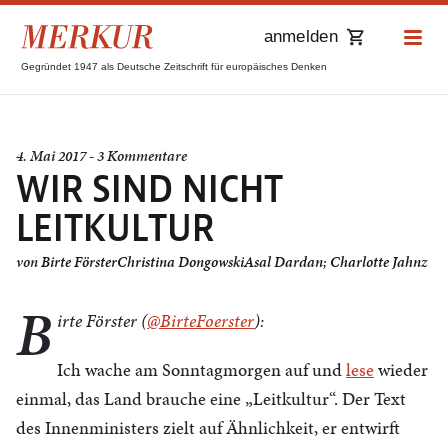
anmelden
Gegründet 1947 als Deutsche Zeitschrift für europäisches Denken
4. Mai 2017 - 3 Kommentare
WIR SIND NICHT
LEITKULTUR
von
Birte Förster
Christina Dongowski
Asal Dardan
;
Charlotte Jahnz
B
irte Förster (
@BirteFoerster
):
Ich wache am Sonntagmorgen auf und
lese
wieder
einmal, das Land brauche eine „Leitkultur“. Der Text
des Innenministers zielt auf Ähnlichkeit, er entwirft