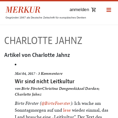
anmelden
Gegründet 1947 als Deutsche Zeitschrift für europäisches Denken
CHARLOTTE JAHNZ
Artikel von Charlotte Jahnz
Mai 04, 2017 -
3 Kommentare
Wir sind nicht Leitkultur
von
Birte Förster
Christina Dongowski
Asal Dardan
;
Charlotte Jahnz
Birte Förster (
@BirteFoerster
):
Ich wache am
Sonntagmorgen auf und
lese
wieder einmal, das
Land brauche eine „Leitkultur“. Der Text des