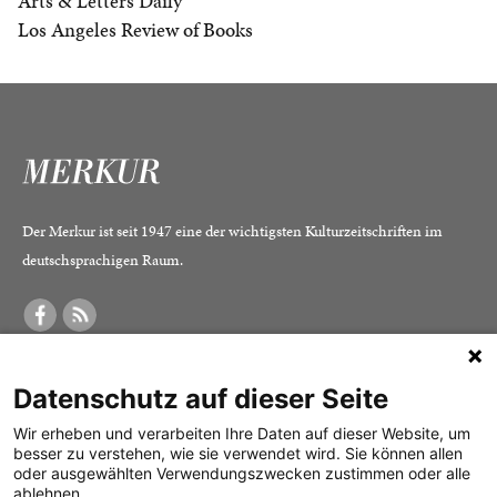
Arts & Letters Daily
Los Angeles Review of Books
Der Merkur ist seit 1947 eine der wichtigsten Kulturzeitschriften im
deutschsprachigen Raum.
DER MERKUR
ABONNEMENT
SERVICE
Datenschutz auf dieser Seite
Was ist der Merkur?
Alle Abos im Überblick
Impressum
Herausgeber /
Print-Abo
Datenschutz
Wir erheben und verarbeiten Ihre Daten auf dieser Website, um
besser zu verstehen, wie sie verwendet wird. Sie können allen
Redaktion
Digital-Abo
Mediadaten
oder ausgewählten Verwendungszwecken zustimmen oder alle
ablehnen.
Verlag