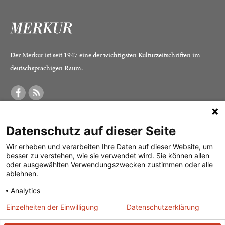
Der Merkur ist seit 1947 eine der wichtigsten Kulturzeitschriften im
deutschsprachigen Raum.
DER MERKUR
ABONNEMENT
SERVICE
Datenschutz auf dieser Seite
Was ist der Merkur?
Alle Abos im Überblick
Impressum
Herausgeber /
Print-Abo
Datenschutz
Wir erheben und verarbeiten Ihre Daten auf dieser Website, um
besser zu verstehen, wie sie verwendet wird. Sie können allen
Redaktion
Digital-Abo
Mediadaten
oder ausgewählten Verwendungszwecken zustimmen oder alle
ablehnen.
Verlag
Probe-Abo
Kontakt
Analytics
Studierenden-Abo
Einzelheiten der Einwilligung
Datenschutzerklärung
Abo kündigen
Vertrag widerrufen