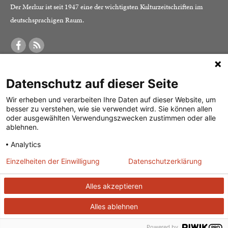
Der Merkur ist seit 1947 eine der wichtigsten Kulturzeitschriften im
deutschsprachigen Raum.
DER MERKUR
ABONNEMENT
SERVICE
Datenschutz auf dieser Seite
Was ist der Merkur?
Alle Abos im Überblick
Impressum
Herausgeber /
Print-Abo
Datenschutz
Wir erheben und verarbeiten Ihre Daten auf dieser Website, um
besser zu verstehen, wie sie verwendet wird. Sie können allen
Redaktion
Digital-Abo
Mediadaten
oder ausgewählten Verwendungszwecken zustimmen oder alle
ablehnen.
Verlag
Probe-Abo
Kontakt
Analytics
Studierenden-Abo
Einzelheiten der Einwilligung
Datenschutzerklärung
Abo kündigen
Vertrag widerrufen
Alles akzeptieren
Alles ablehnen
© 2026
J. G. Cotta’sche Buchhandlung Nachfolger GmbH
| Technische
Powered by