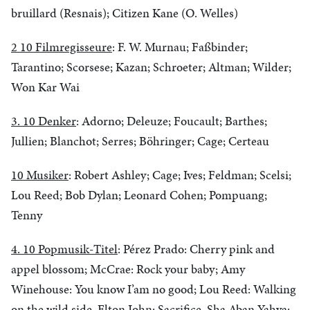
bruillard (Resnais); Citizen Kane (O. Welles)
2 10 Filmregisseure
: F. W. Murnau; Faßbinder;
Tarantino; Scorsese; Kazan; Schroeter; Altman; Wilder;
Won Kar Wai
3. 10 Denker
: Adorno; Deleuze; Foucault; Barthes;
Jullien; Blanchot; Serres; Böhringer; Cage; Certeau
10 Musiker
: Robert Ashley; Cage; Ives; Feldman; Scelsi;
Lou Reed; Bob Dylan; Leonard Cohen; Pompuang;
Tenny
4. 10 Popmusik-Titel
: Pérez Prado: Cherry pink and
appel blossom; McCrae: Rock your baby; Amy
Winehouse: You know I’am no good; Lou Reed: Walking
on the wild side, Elton John: Sacrifice, Sha Aban Yahya: