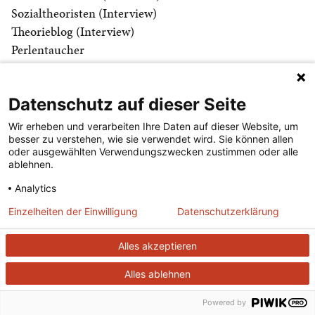
Sozialtheoristen (Interview)
Theorieblog (Interview)
Perlentaucher
Arts & Letters Daily
Los Angeles Review of Books
Datenschutz auf dieser Seite
Wir erheben und verarbeiten Ihre Daten auf dieser Website, um
besser zu verstehen, wie sie verwendet wird. Sie können allen
oder ausgewählten Verwendungszwecken zustimmen oder alle
ablehnen.
Analytics
Einzelheiten der Einwilligung
Datenschutzerklärung
Der Merkur ist seit 1947 eine der wichtigsten Kulturzeitschriften im
deutschsprachigen Raum.
Alles akzeptieren
Alles ablehnen
DER MERKUR
ABONNEMENT
SERVICE
Powered by