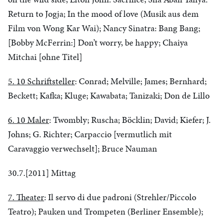
Return to Jogja; In the mood of love (Musik aus dem
Film von Wong Kar Wai); Nancy Sinatra: Bang Bang;
[Bobby McFerrin:] Don’t worry, be happy; Chaiya
Mitchai [ohne Titel]
5. 10 Schriftsteller
: Conrad; Melville; James; Bernhard;
Beckett; Kafka; Kluge; Kawabata; Tanizaki; Don de Lillo
6. 10 Maler
: Twombly; Ruscha; Böcklin; David; Kiefer; J.
Johns; G. Richter; Carpaccio [vermutlich mit
Caravaggio verwechselt]; Bruce Nauman
30.7.[2011] Mittag
7. Theater
: Il servo di due padroni (Strehler/Piccolo
Teatro); Pauken und Trompeten (Berliner Ensemble);