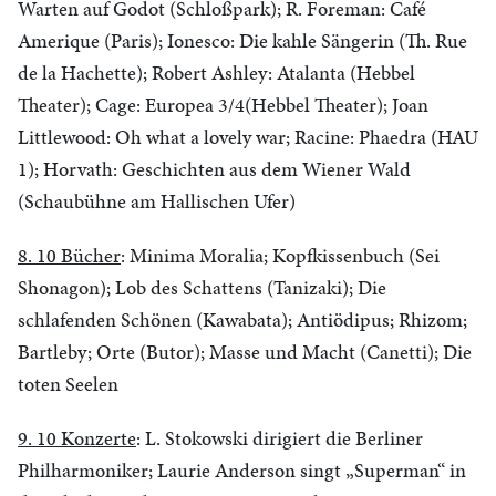
Warten auf Godot (Schloßpark); R. Foreman: Café
Amerique (Paris); Ionesco: Die kahle Sängerin (Th. Rue
de la Hachette); Robert Ashley: Atalanta (Hebbel
Theater); Cage: Europea 3/4(Hebbel Theater); Joan
Littlewood: Oh what a lovely war; Racine: Phaedra (HAU
1); Horvath: Geschichten aus dem Wiener Wald
(Schaubühne am Hallischen Ufer)
8. 10 Bücher
: Minima Moralia; Kopfkissenbuch (Sei
Shonagon); Lob des Schattens (Tanizaki); Die
schlafenden Schönen (Kawabata); Antiödipus; Rhizom;
Bartleby; Orte (Butor); Masse und Macht (Canetti); Die
toten Seelen
9. 10 Konzerte
: L. Stokowski dirigiert die Berliner
Philharmoniker; Laurie Anderson singt „Superman“ in