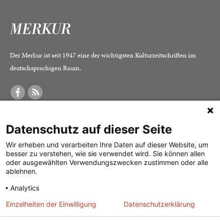
Der Merkur ist seit 1947 eine der wichtigsten Kulturzeitschriften im
deutschsprachigen Raum.
DER MERKUR
ABONNEMENT
SERVICE
Datenschutz auf dieser Seite
Was ist der Merkur?
Alle Abos im Überblick
Impressum
Herausgeber /
Print-Abo
Datenschutz
Wir erheben und verarbeiten Ihre Daten auf dieser Website, um
besser zu verstehen, wie sie verwendet wird. Sie können allen
Redaktion
Digital-Abo
Mediadaten
oder ausgewählten Verwendungszwecken zustimmen oder alle
ablehnen.
Verlag
Probe-Abo
Kontakt
Analytics
Studierenden-Abo
Einzelheiten der Einwilligung
Datenschutzerklärung
Abo kündigen