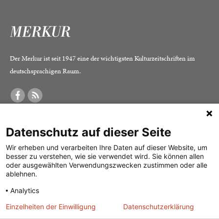
Der Merkur ist seit 1947 eine der wichtigsten Kulturzeitschriften im
deutschsprachigen Raum.
DER MERKUR
ABONNEMENT
SERVICE
Datenschutz auf dieser Seite
Was ist der Merkur?
Alle Abos im Überblick
Impressum
Herausgeber /
Print-Abo
Datenschutz
Wir erheben und verarbeiten Ihre Daten auf dieser Website, um
besser zu verstehen, wie sie verwendet wird. Sie können allen
Redaktion
Digital-Abo
Mediadaten
oder ausgewählten Verwendungszwecken zustimmen oder alle
ablehnen.
Verlag
Probe-Abo
Kontakt
Analytics
Studierenden-Abo
Einzelheiten der Einwilligung
Datenschutzerklärung
Abo kündigen