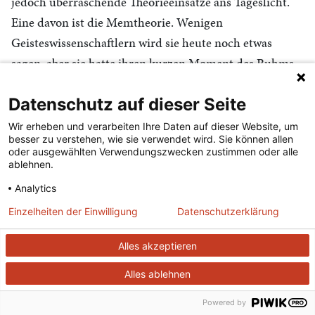
jedoch überraschende Theorieeinsätze ans Tageslicht.
Eine davon ist die Memtheorie. Wenigen
Geisteswissenschaftlern wird sie heute noch etwas
sagen, aber sie hatte ihren kurzen Moment des Ruhms
Mitte der 1990er Jahre. Ihre Ursprünge lagen rund
Datenschutz auf dieser Seite
zwanzig Jahre vorher an der Schnittstelle von
Soziobiologie, Evolutionstheorie und populärem
Wir erheben und verarbeiten Ihre Daten auf dieser Website, um
besser zu verstehen, wie sie verwendet wird. Sie können allen
Buchmarkt.
oder ausgewählten Verwendungszwecken zustimmen oder alle
ablehnen.
Den Begriff »meme« (altgriechisch für »nachgeahmtes
Analytics
Ding«) prägte Richard Dawkins in seinem
Einzelheiten der Einwilligung
Datenschutzerklärung
Beststeller
Das egoistische Gen
aus dem Jahr 1976.
Dawkins verstand unter »meme« eine Einheit der
Alles akzeptieren
kulturellen »Evolution«, die mit dem Gen vergleichbar
Alles ablehnen
ist. Sein Ziel war es, zu zeigen, dass sich bestimmte
Prinzipien der natürlichen Evolution – wie die
Powered by