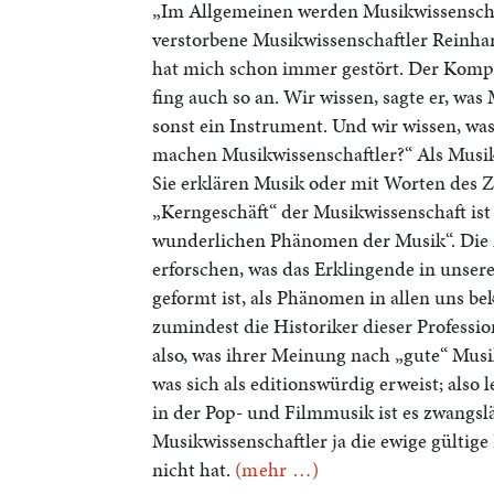
„Im Allgemeinen werden Musikwissenschaft
verstorbene Musikwissenschaftler Reinha
hat mich schon immer gestört. Der Komp
fing auch so an. Wir wissen, sagte er, was
sonst ein Instrument. Und wir wissen, wa
machen Musikwissenschaftler?“ Als Musik
Sie erklären Musik oder mit Worten des 
„Kerngeschäft“ der Musikwissenschaft is
wunderlichen Phänomen der Musik“. Die M
erforschen, was das Erklingende in unser
geformt ist, als Phänomen in allen uns b
zumindest die Historiker dieser Profession
also, was ihrer Meinung nach „gute“ Musik
was sich als editionswürdig erweist; also 
in der Pop- und Filmmusik ist es zwangsläu
Musikwissenschaftler ja die ewige gültige
nicht hat.
(mehr …)