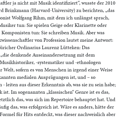
ler ja nicht mit Musik identifiziert“, wusste der 2010
rd Brinkmann (Harvard-University) zu berichten, „das
onist Wolfgang Rihm, mit dem ich unlängst sprach,
 Musiker tun: Sie spielen Geige oder Klarinette oder
s Komponisten tun: Sie schreiben Musik. Aber was
wissenschaftler von Profession lautet meine Antwort:
Züricher Ordinarius Laurenz Lütteken: Das
t „die denkende Auseinandersetzung mit dem
usikhistoriker, -systematiker und -ethnologen
er Welt, sofern es von Menschen in irgend einer Weise
ekannten medialen Ausprägungen ist, und – so
 - leiten aus dieser Erkenntnis ab, was sie zu sein habe;
 ist. Im sogenannten „klassischen“ Genre ist es das,
letztlich das, was sich im Repertoire behauptet hat. Und
fig das, was erfolgreich ist. Wäre es anders, hätte der
 Formel für Hits entdeckt, was dieser nachweislich aber