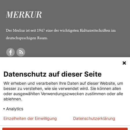
Der Merkur ist seit 1947 eine der wichtigsten Kulturzeitschriften im
deutschsprachigen Raum.
DER MERKUR
ABONNEMENT
SERVICE
Datenschutz auf dieser Seite
Was ist der Merkur?
Alle Abos im Überblick
Impressum
Herausgeber /
Print-Abo
Datenschutz
Wir erheben und verarbeiten Ihre Daten auf dieser Website, um
besser zu verstehen, wie sie verwendet wird. Sie können allen
Redaktion
Digital-Abo
Mediadaten
oder ausgewählten Verwendungszwecken zustimmen oder alle
ablehnen.
Verlag
Probe-Abo
Kontakt
Analytics
Studierenden-Abo
Einzelheiten der Einwilligung
Datenschutzerklärung
Abo kündigen
Vertrag widerrufen