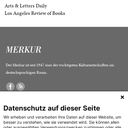
Arts & Letters Daily
Los Angeles Review of Books
Der Merkur ist seit 1947 eine der wichtigsten Kulturzeitschriften im
deutschsprachigen Raum.
DER MERKUR
ABONNEMENT
SERVICE
Datenschutz auf dieser Seite
Was ist der Merkur?
Alle Abos im Überblick
Impressum
Herausgeber /
Print-Abo
Datenschutz
Wir erheben und verarbeiten Ihre Daten auf dieser Website, um
besser zu verstehen, wie sie verwendet wird. Sie können allen
Redaktion
Digital-Abo
Mediadaten
oder ausgewählten Verwendungszwecken zustimmen oder alle