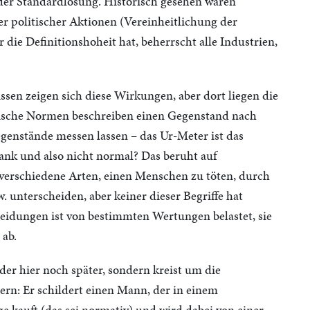
r der Standardlösung. Historisch gesehen waren
r politischer Aktionen (Vereinheitlichung der
die Definitionshoheit hat, beherrscht alle Industrien,
ssen zeigen sich diese Wirkungen, aber dort liegen die
nische Normen beschreiben einen Gegenstand nach
genstände messen lassen – das Ur-Meter ist das
ank und also nicht normal? Das beruht auf
erschiedene Arten, einen Menschen zu töten, durch
w. unterscheiden, aber keiner dieser Begriffe hat
heidungen ist von bestimmten Wertungen belastet, sie
 ab.
er hier noch später, sondern kreist um die
ern: Er schildert einen Mann, der in einem
e kauft (das sei normativ) und wird dabei von einer