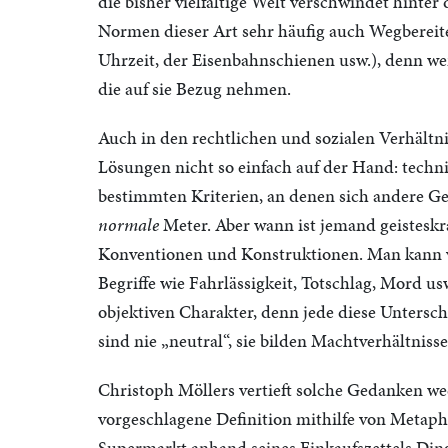
die bisher vielfältige Welt verschwindet hinte
Normen dieser Art sehr häufig auch Wegbereite
Uhrzeit, der Eisenbahnschienen usw.), denn wer 
die auf sie Bezug nehmen.
Auch in den rechtlichen und sozialen Verhältni
Lösungen nicht so einfach auf der Hand: tech
bestimmten Kriterien, an denen sich andere Ge
normale
Meter. Aber wann ist jemand geisteskr
Konventionen und Konstruktionen. Man kann v
Begriffe wie Fahrlässigkeit, Totschlag, Mord us
objektiven Charakter, denn jede diese Untersc
sind nie „neutral“, sie bilden Machtverhältnisse
Christoph Möllers vertieft solche Gedanken wed
vorgeschlagene Definition mithilfe von Metaph
Supermarkt anhand seines Einkaufszettels Ding