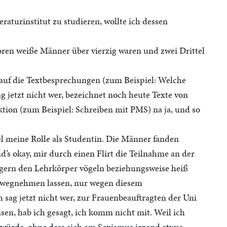
raturinstitut zu studieren, wollte ich dessen
ssoren weiße Männer über vierzig waren und zwei Drittel
t auf die Textbesprechungen (zum Beispiel: Welche
g jetzt nicht wer, bezeichnet noch heute Texte von
tion (zum Beispiel: Schreiben mit PMS) na ja, und so
iel meine Rolle als Studentin. Die Männer fanden
nd’s okay, mir durch einen Flirt die Teilnahme an der
 gern den Lehrkörper vögeln beziehungsweise heiß
ex wegnehmen lassen, nur wegen diesem
 sag jetzt nicht wer, zur Frauenbeauftragten der Uni
en, hab ich gesagt, ich komm nicht mit. Weil ich
würde, ohne dass sich am Sexismus irgend etwas