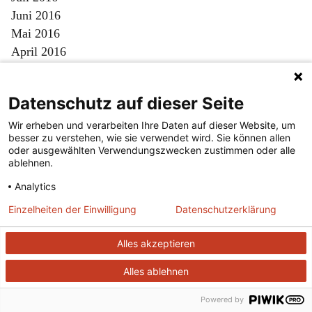
Juni 2016
Mai 2016
April 2016
März 2016
Februar 2016
Datenschutz auf dieser Seite
Januar 2016
Dezember 2015
Wir erheben und verarbeiten Ihre Daten auf dieser Website, um
besser zu verstehen, wie sie verwendet wird. Sie können allen
November 2015
oder ausgewählten Verwendungszwecken zustimmen oder alle
Oktober 2015
ablehnen.
September 2015
Analytics
August 2015
Einzelheiten der Einwilligung
Datenschutzerklärung
Juli 2015
Juni 2015
Alles akzeptieren
Mai 2015
April 2015
Alles ablehnen
März 2015
Powered by
Februar 2015