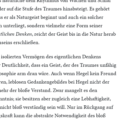
als natürliche dem Rhythmus von Wachen und Schlaf
r auf die Stufe des Traumes hinabsteigt. Es gehört
 er als Naturgeist beginnt und auch ein solcher
ch unterliegt, sondern vielmehr eine Form seiner
tlichen Denken
, reicht der Geist bis in die Natur herab
hseins erschließen.
solierten Vermögen des eigentlichen Denkens
 Deutlichkeit, dass ein Geist, der des Traumes unfähig
ilosophie arm dran wäre. Auch wenn Hegel kein Freund
eeren, leblosen Gedankengebildes bei Hegel nicht der
mehr der bloße Verstand. Zwar mangelt es den
tnis; sie besitzen aber zugleich eine Lebhaftigkeit,
 nicht bloß verständig sein will. Nur im Rückgang auf
skraft kann die abstrakte Notwendigkeit des bloß