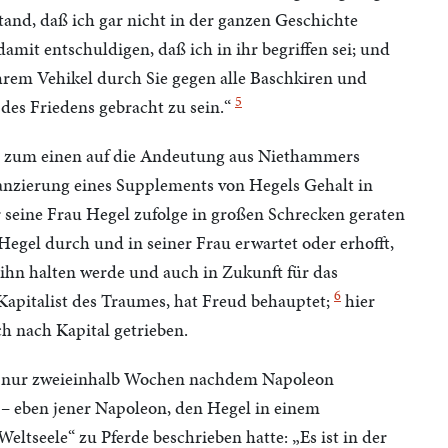
and, daß ich gar nicht in der ganzen Geschichte
mit entschuldigen, daß ich in ihr begriffen sei; und
 ihrem Vehikel durch Sie gegen alle Baschkiren und
5
des Friedens gebracht zu sein.“
l zum einen auf die Andeutung aus Niethammers
anzierung eines Supplements von Hegels Gehalt in
r seine Frau Hegel zufolge in großen Schrecken geraten
Hegel durch und in seiner Frau erwartet oder erhofft,
hn halten werde und auch in Zukunft für das
6
apitalist des Traumes, hat Freud behauptet;
hier
 nach Kapital getrieben.
en nur zweieinhalb Wochen nachdem Napoleon
 – eben jener Napoleon, den Hegel in einem
ltseele“ zu Pferde beschrieben hatte: „Es ist in der