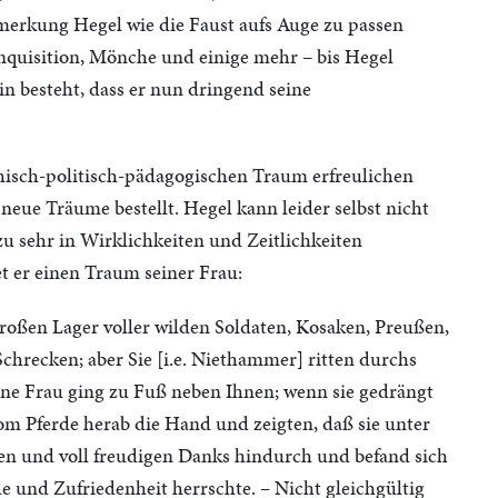
erkung Hegel wie die Faust aufs Auge zu passen
Inquisition, Mönche und einige mehr – bis Hegel
rin besteht, dass er nun dringend seine
isch-politisch-pädagogischen Traum erfreulichen
 neue Träume bestellt. Hegel kann leider selbst nicht
e zu sehr in Wirklichkeiten und Zeitlichkeiten
et er einen Traum seiner Frau:
großen Lager voller wilden Soldaten, Kosaken, Preußen,
 Schrecken; aber Sie [i.e. Niethammer] ritten durchs
ne Frau ging zu Fuß neben Ihnen; wenn sie gedrängt
 vom Pferde herab die Hand und zeigten, daß sie unter
ten und voll freudigen Danks hindurch und befand sich
 und Zufriedenheit herrschte. – Nicht gleichgültig