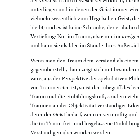
der Geist sich durch Wesen verwirklicht, die 
unterliegen und in denen der Geist immer wiede
vielmehr wesentlich zum Hegelschen Geist, dass
bleibt; und es ist keine Schranke, der er dadur
Vertiefung: Nur im Traum, also: nur im
uneigen
und kann sie als Idee im Stande ihres Außersic
Wenn man den Traum dem Verstand als einem i
gegenüberstellt, dann zeigt sich mit besonderer
wäre, aus der Perspektive der spekulativen Ph
von Träumereien ist, so ist der Inbegriff des l
Traum und die Einbildungskraft, sondern viel
Träumen an der Objektivität verständiger Erkenn
derer der Geist bedarf, wenn er vernünftig und
die im Traum frei- und losgelassene Einbildung
Verständigen überwunden werden.