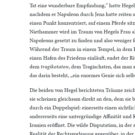
Tat eine wunderbare Empfindung,“ hatte Hege
nachdem er Napoleon durch Jena hatte reiten s
einen Punkt konzentriert, auf einem Pferde sitz
Niethammer wird im Traum von Hegels Frau also
Napoleons gesetzt zu finden und also weniger fes
Während der Traum in einem Tempel, in dem F
einen Hafen des Friedens einläuft, endet der 
dem
tragikotaton
, dem Tragischsten, das man 
das darin besteht, „ein enormes Genie sich selb
Die beiden von Hegel berichteten Träume zeichn
sie scheinen gleichsam direkt an den, dem sie b
durch ein Doppelspiel: einerseits einen sichtl
andererseits eine untergründige Affinität und 
Ironien eröffnet. Die wilde Disputation, in der 
Realität der Rechtsvorlesung gegenüber, in der