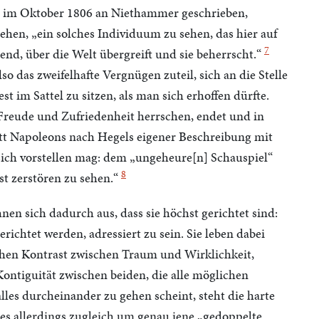
l im Oktober 1806 an Niethammer geschrieben,
ehen, „ein solches Individuum zu sehen, das hier auf
7
end, über die Welt übergreift und sie beherrscht.“
 das zweifelhafte Vergnügen zuteil, sich an die Stelle
t im Sattel zu sitzen, als man sich erhoffen dürfte.
reude und Zufriedenheit herrschen, endet und in
Ritt Napoleons nach Hegels eigener Beschreibung mit
sich vorstellen mag: dem „ungeheure[n] Schauspiel“
8
st zerstören zu sehen.“
en sich dadurch aus, dass sie höchst gerichtet sind:
erichtet werden, adressiert zu sein. Sie leben dabei
ichen Kontrast zwischen Traum und Wirklichkeit,
Kontiguität zwischen beiden, die alle möglichen
alles durcheinander zu gehen scheint, steht die harte
 es allerdings zugleich um genau jene „gedoppelte