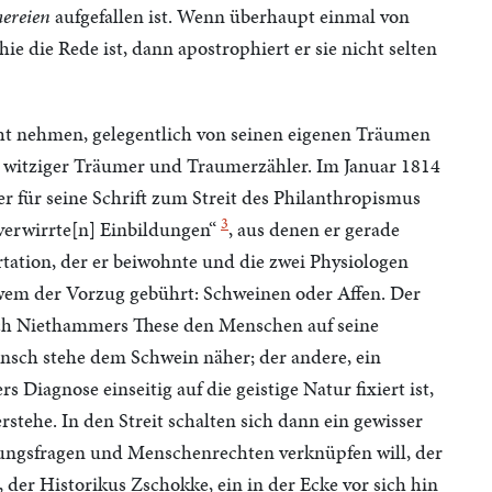
ereien
aufgefallen ist. Wenn überhaupt einmal von
 die Rede ist, dann apostrophiert er sie nicht selten
icht nehmen, gelegentlich von seinen eigenen Träumen
in witziger Träumer und Traumerzähler. Im Januar 1814
 für seine Schrift zum Streit des Philanthropismus
3
verwirrte[n] Einbildungen“
, aus denen er gerade
rtation, der er beiwohnte und die zwei Physiologen
 wem der Vorzug gebührt: Schweinen oder Affen. Der
ach Niethammers These den Menschen auf seine
nsch stehe dem Schwein näher; der andere, ein
agnose einseitig auf die geistige Natur fixiert ist,
tehe. In den Streit schalten sich dann ein gewisser
sungsfragen und Menschenrechten verknüpfen will, der
, der Historikus Zschokke, ein in der Ecke vor sich hin