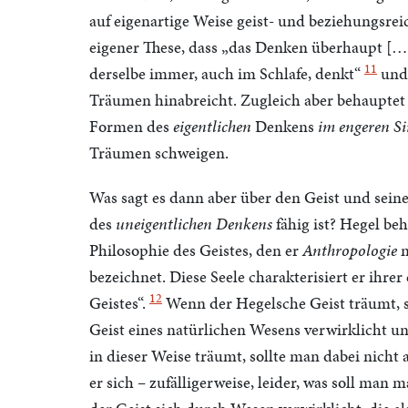
auf eigenartige Weise geist- und beziehungsrei
eigener These, dass „das Denken überhaupt […]
11
derselbe immer, auch im Schlafe, denkt“
und 
Träumen hinabreicht. Zugleich aber behauptet 
Formen des
eigentlichen
Denkens
im engeren S
Träumen schweigen.
Was sagt es dann aber über den Geist und seine
des
uneigentlichen Denkens
fähig ist? Hegel be
Philosophie des Geistes, den er
Anthropologie
n
bezeichnet. Diese Seele charakterisiert er ihre
12
Geistes“.
Wenn der Hegelsche Geist träumt, so
Geist eines natürlichen Wesens verwirklicht und
in dieser Weise träumt, sollte man dabei nicht
er sich – zufälligerweise, leider, was soll man m