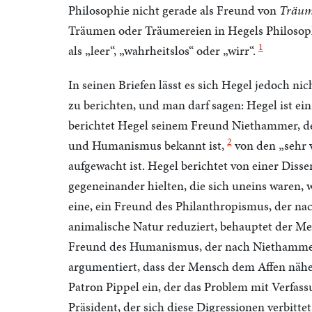
Philosophie nicht gerade als Freund von
Träum
Träumen oder Träumereien in Hegels Philosophie
1
als „leer“, „wahrheitslos“ oder „wirr“.
In seinen Briefen lässt es sich Hegel jedoch n
zu berichten, und man darf sagen: Hegel ist e
berichtet Hegel seinem Freund Niethammer, der
2
und Humanismus bekannt ist,
von den „sehr 
aufgewacht ist. Hegel berichtet von einer Disse
gegeneinander hielten, die sich uneins waren,
eine, ein Freund des Philanthropismus, der n
animalische Natur reduziert, behauptet der Me
Freund des Humanismus, der nach Niethammers Di
argumentiert, dass der Mensch dem Affen nähers
Patron Pippel ein, der das Problem mit Verfas
Präsident, der sich diese Digressionen verbittet