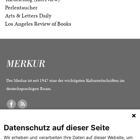
Perlentaucher
Arts & Letters Daily
Los Angeles Review of Books
Der Merkur ist seit 1947 eine der wichtigsten Kulturzeitschriften im
deutschsprachigen Raum.
DER MERKUR
ABONNEMENT
SERVICE
Datenschutz auf dieser Seite
Was ist der Merkur?
Alle Abos im Überblick
Impressum
Herausgeber /
Print-Abo
Datenschutz
Wir erheben und verarbeiten Ihre Daten auf dieser Website, um