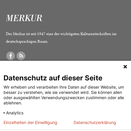
Der Merkur ist seit 1947 eine der wichtigsten Kulturzeitschriften im
deutschsprachigen Raum.
DER MERKUR
ABONNEMENT
SERVICE
Datenschutz auf dieser Seite
Was ist der Merkur?
Alle Abos im Überblick
Impressum
Herausgeber /
Print-Abo
Datenschutz
Wir erheben und verarbeiten Ihre Daten auf dieser Website, um
besser zu verstehen, wie sie verwendet wird. Sie können allen
Redaktion
Digital-Abo
Mediadaten
oder ausgewählten Verwendungszwecken zustimmen oder alle
ablehnen.
Verlag
Probe-Abo
Kontakt
Analytics
Studierenden-Abo
Einzelheiten der Einwilligung
Datenschutzerklärung
Abo kündigen