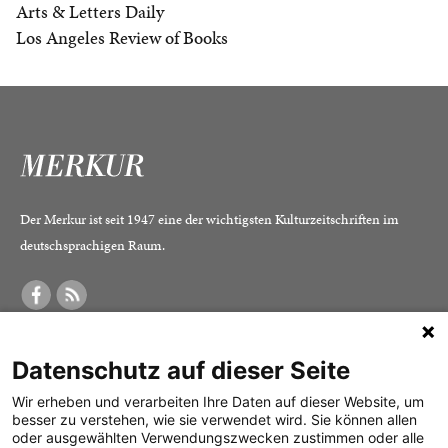
Arts & Letters Daily
Los Angeles Review of Books
Der Merkur ist seit 1947 eine der wichtigsten Kulturzeitschriften im
deutschsprachigen Raum.
DER MERKUR
ABONNEMENT
SERVICE
Datenschutz auf dieser Seite
Was ist der Merkur?
Alle Abos im Überblick
Impressum
Herausgeber /
Print-Abo
Datenschutz
Wir erheben und verarbeiten Ihre Daten auf dieser Website, um
besser zu verstehen, wie sie verwendet wird. Sie können allen
Redaktion
Digital-Abo
Mediadaten
oder ausgewählten Verwendungszwecken zustimmen oder alle