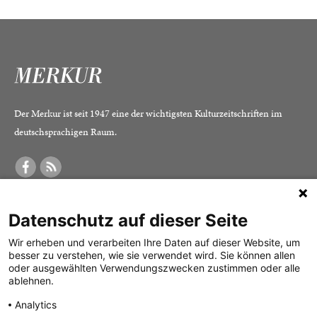
Der Merkur ist seit 1947 eine der wichtigsten Kulturzeitschriften im
deutschsprachigen Raum.
DER MERKUR
ABONNEMENT
SERVICE
Datenschutz auf dieser Seite
Was ist der Merkur?
Alle Abos im Überblick
Impressum
Herausgeber /
Print-Abo
Datenschutz
Wir erheben und verarbeiten Ihre Daten auf dieser Website, um
besser zu verstehen, wie sie verwendet wird. Sie können allen
Redaktion
Digital-Abo
Mediadaten
oder ausgewählten Verwendungszwecken zustimmen oder alle
ablehnen.
Verlag
Probe-Abo
Kontakt
Analytics
Studierenden-Abo