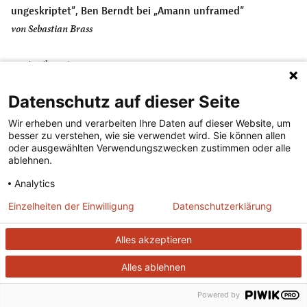
ungeskriptet“, Ben Berndt bei „Amann unframed“
von
Sebastian Brass
28. April 2026
Abend der Wunder. Maxim Znak, Maria Kolesnikova und
Datenschutz auf dieser Seite
Herta Müller sprechen in Berlin über die Macht von Briefen
und Büchern
Wir erheben und verarbeiten Ihre Daten auf dieser Website, um
besser zu verstehen, wie sie verwendet wird. Sie können allen
von
Felix Ackermann
oder ausgewählten Verwendungszwecken zustimmen oder alle
ablehnen.
19. Februar 2026
Analytics
Einladung: Verleihung Merkur-Preis an Niklas Weber
Einzelheiten der Einwilligung
Datenschutzerklärung
von
Redaktion
Alles akzeptieren
18. Februar 2026
Lange wurde über die “Krise des wissenschaftlichen
Alles ablehnen
Publikationssystems” debattiert – jetzt sind
Powered by
Entscheidungen fällig