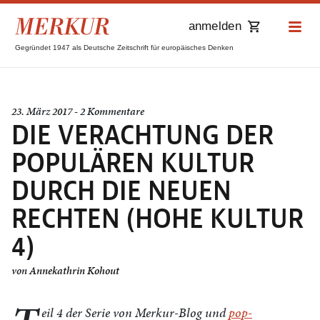
anmelden
Gegründet 1947 als Deutsche Zeitschrift für europäisches Denken
23. März 2017 - 2 Kommentare
DIE VERACHTUNG DER
POPULÄREN KULTUR
DURCH DIE NEUEN
RECHTEN (HOHE KULTUR
4)
von
Annekathrin Kohout
eil 4 der Serie von Merkur-Blog und
pop-