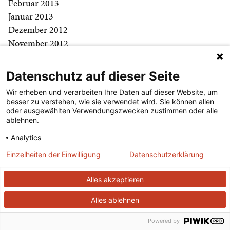
Februar 2013
Januar 2013
Dezember 2012
November 2012
Oktober 2012
September 2012
Datenschutz auf dieser Seite
April 2012
Wir erheben und verarbeiten Ihre Daten auf dieser Website, um
Januar 2011
besser zu verstehen, wie sie verwendet wird. Sie können allen
Mai 2000
oder ausgewählten Verwendungszwecken zustimmen oder alle
ablehnen.
September 1998
November 1993
Analytics
Juni 1992
Einzelheiten der Einwilligung
Datenschutzerklärung
März 1992
Dezember 1990
Alles akzeptieren
August 1989
Alles ablehnen
Februar 1989
Mai 1985
Powered by
Mai 1983