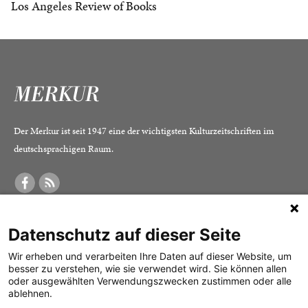
Los Angeles Review of Books
Der Merkur ist seit 1947 eine der wichtigsten Kulturzeitschriften im
deutschsprachigen Raum.
DER MERKUR
ABONNEMENT
SERVICE
Datenschutz auf dieser Seite
Was ist der Merkur?
Alle Abos im Überblick
Impressum
Herausgeber /
Print-Abo
Datenschutz
Wir erheben und verarbeiten Ihre Daten auf dieser Website, um
besser zu verstehen, wie sie verwendet wird. Sie können allen
Redaktion
Digital-Abo
Mediadaten
oder ausgewählten Verwendungszwecken zustimmen oder alle
ablehnen.
Verlag
Probe-Abo
Kontakt