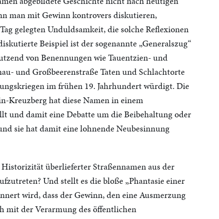
amen abgebildete Geschichte nicht nach heutigen
ann man mit Gewinn kontrovers diskutieren,
 Tag gelegten Unduldsamkeit, die solche Reflexionen
diskutierte Beispiel ist der sogenannte „Generalszug“
 Dutzend von Benennungen wie Tauentzien- und
nau- und Großbeerenstraße Taten und Schlachtorte
iungskriegen im frühen 19. Jahrhundert würdigt. Die
n-Kreuzberg hat diese Namen in einem
llt und damit eine Debatte um die Beibehaltung oder
 und sie hat damit eine lohnende Neubesinnung
er Historizität überlieferter Straßennamen aus der
fzutreten? Und stellt es die bloße „Phantasie einer
innert wird, dass der Gewinn, den eine Ausmerzung
h mit der Verarmung des öffentlichen