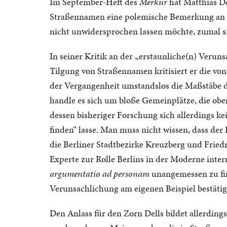
Im September-Heft des
Merkur
hat Matthias D
Straßennamen eine polemische Bemerkung an d
nicht unwidersprochen lassen möchte, zumal si
In seiner Kritik an der „erstaunliche(n) Verun
Tilgung von Straßennamen kritisiert er die 
der Vergangenheit umstandslos die Maßstäbe d
handle es sich um bloße Gemeinplätze, die obe
dessen bisheriger Forschung sich allerdings k
finden“ lasse. Man muss nicht wissen, dass der 
die Berliner Stadtbezirke Kreuzberg und Friedr
Experte zur Rolle Berlins in der Moderne inte
argumentatio ad personam
unangemessen zu fin
Verunsachlichung am eigenen Beispiel bestätig
Den Anlass für den Zorn Dells bildet allerding