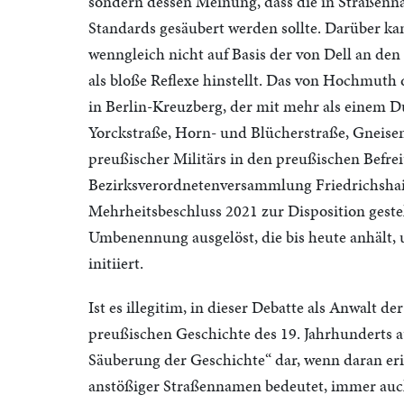
sondern dessen Meinung, dass die in Straßenn
Standards gesäubert werden sollte. Darüber k
wenngleich nicht auf Basis der von Dell an den
als bloße Reflexe hinstellt. Das von Hochmuth 
in Berlin-Kreuzberg, der mit mehr als einem
Yorckstraße, Horn- und Blücherstraße, Gneise
preußischer Militärs in den preußischen Befre
Bezirksverordnetenversammlung Friedrichshai
Mehrheitsbeschluss 2021 zur Disposition geste
Umbenennung ausgelöst, die bis heute anhält,
initiiert.
Ist es illegitim, in dieser Debatte als Anwalt d
preußischen Geschichte des 19. Jahrhunderts au
Säuberung der Geschichte“ dar, wenn daran er
anstößiger Straßennamen bedeutet, immer auc