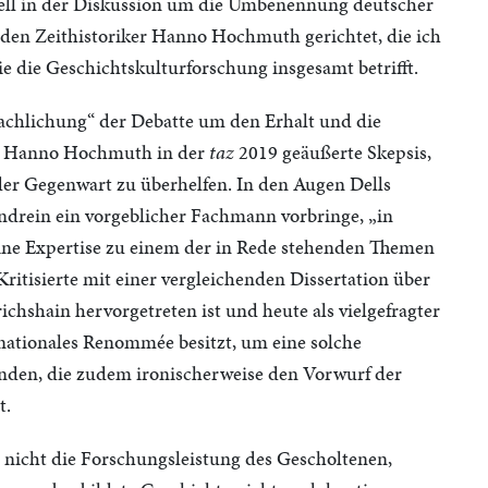
ell in der Diskussion um die Umbenennung deutscher
en Zeithistoriker Hanno Hochmuth gerichtet, die ich
e die Geschichtskulturforschung insgesamt betrifft.
sachlichung“ der Debatte um den Erhalt und die
von Hanno Hochmuth in der
taz
2019 geäußerte Skepsis,
er Gegenwart zu überhelfen. In den Augen Dells
ndrein ein vorgeblicher Fachmann vorbringe, „in
eine Expertise zu einem der in Rede stehenden Themen
Kritisierte mit einer vergleichenden Dissertation über
ichshain hervorgetreten ist und heute als vielgefragter
rnationales Renommée besitzt, um eine solche
den, die zudem ironischerweise den Vorwurf der
t.
s nicht die Forschungsleistung des Gescholtenen,