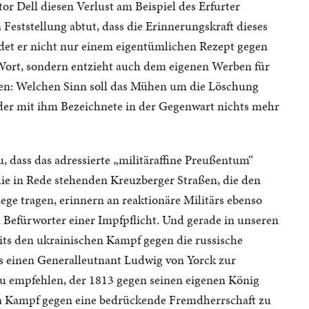
r Dell diesen Verlust am Beispiel des Erfurter
 Feststellung abtut, dass die Erinnerungskraft dieses
edet er nicht nur einem eigentümlichen Rezept gegen
 Wort, sondern entzieht auch dem eigenen Werben für
den: Welchen Sinn soll das Mühen um die Löschung
der mit ihm Bezeichnete in der Gegenwart nichts mehr
, dass das adressierte „militäraffine Preußentum“
 die in Rede stehenden Kreuzberger Straßen, die den
ge tragen, erinnern an reaktionäre Militärs ebenso
d Befürworter einer Impfpflicht. Und gerade in unseren
its den ukrainischen Kampf gegen die russische
s einen Generalleutnant Ludwig von Yorck zur
zu empfehlen, der 1813 gegen seinen eigenen König
en Kampf gegen eine bedrückende Fremdherrschaft zu